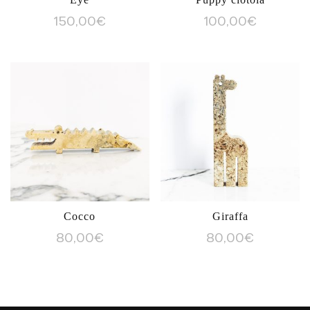
150,00
€
100,00
€
Cocco
Giraffa
80,00
€
80,00
€