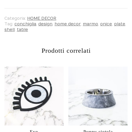
Categoria:
HOME DECOR
Tag:
conchiglia
,
design
,
home decor
,
marmo
,
onice
,
plate
,
shell
,
table
Prodotti correlati
Eye
Puppy ciotola