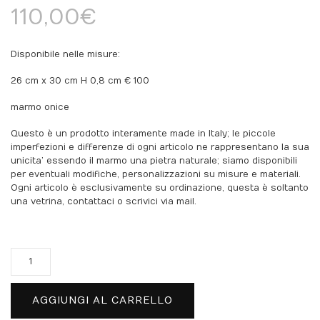
110,00
€
Disponibile nelle misure:
26 cm x 30 cm H 0,8 cm € 100
marmo onice
Questo è un prodotto interamente made in Italy; le piccole
imperfezioni e differenze di ogni articolo ne rappresentano la sua
unicita’ essendo il marmo una pietra naturale; siamo disponibili
per eventuali modifiche, personalizzazioni su misure e materiali.
Ogni articolo è esclusivamente su ordinazione, questa è soltanto
una vetrina, contattaci o scrivici via mail.
Sottopiatto
Conchiglia
quantità
AGGIUNGI AL CARRELLO