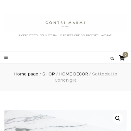
RICERCATEZZA DEI MATERIALI E PERFEZIONE DEI PRODOTTI LAVORATI
0
Home page
/
SHOP
/
HOME DECOR
/
Sottopiatto
Conchiglia