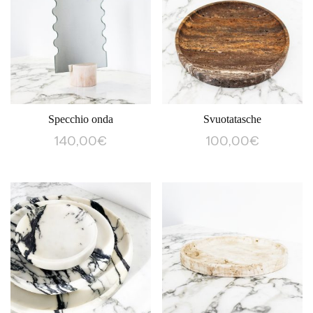
Specchio onda
Svuotatasche
140,00
€
100,00
€