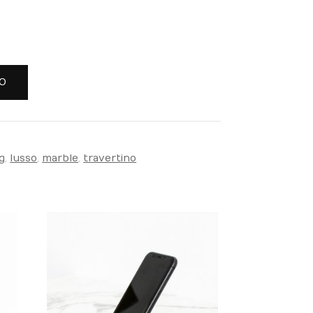
LO
ng
,
lusso
,
marble
,
travertino