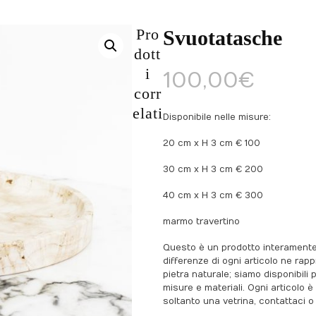
Pro
Svuotatasche
dott
i
100,00
€
corr
elati
Disponibile nelle misure:
20 cm x H 3 cm € 100
30 cm x H 3 cm € 200
40 cm x H 3 cm € 300
marmo travertino
Questo è un prodotto interamente m
differenze di ogni articolo ne ra
pietra naturale; siamo disponibili
misure e materiali. Ogni articolo
soltanto una vetrina, contattaci o s