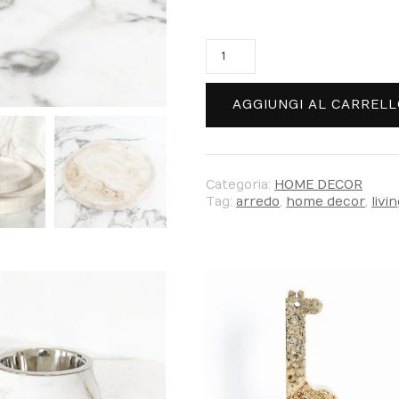
Svuotatasche
quantità
AGGIUNGI AL CARREL
Categoria:
HOME DECOR
Tag:
arredo
,
home decor
,
livi