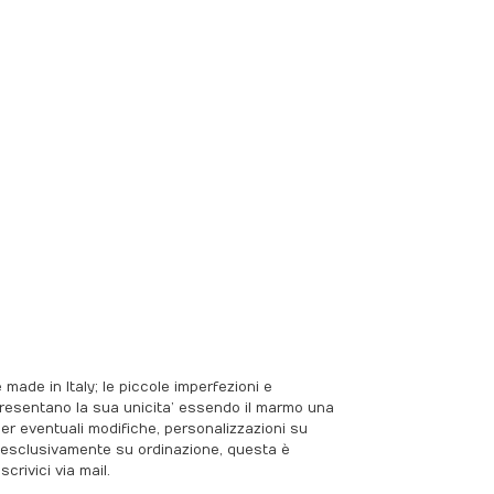
ade in Italy; le piccole imperfezioni e
ppresentano la sua unicita’ essendo il marmo una
 per eventuali modifiche, personalizzazioni su
 è esclusivamente su ordinazione, questa è
crivici via mail.